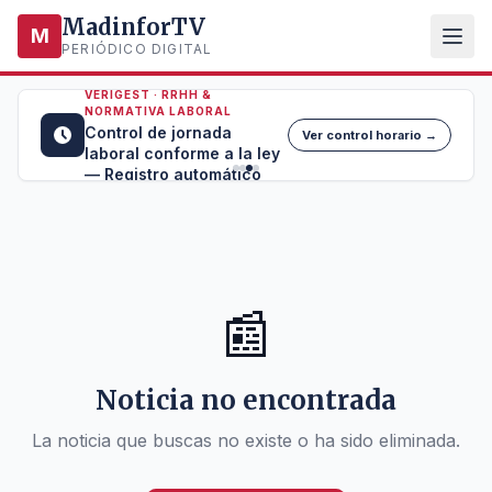
MadinforTV
M
PERIÓDICO DIGITAL
VERIGEST · RRHH &
NORMATIVA LABORAL
Control de jornada
Ver control horario →
laboral conforme a la ley
— Registro automático
📰
Noticia no encontrada
La noticia que buscas no existe o ha sido eliminada.