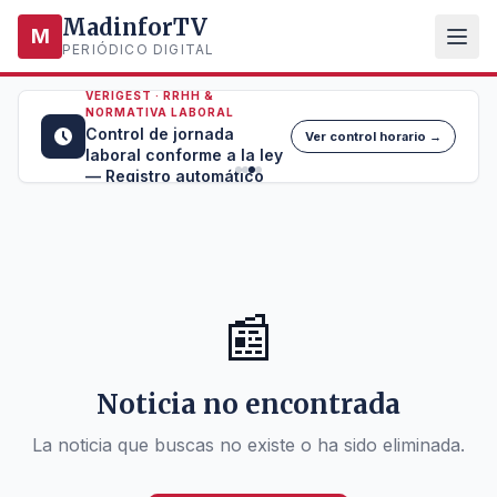
MadinforTV
M
PERIÓDICO DIGITAL
VERIGEST · RRHH &
NORMATIVA LABORAL
Control de jornada
Ver control horario →
laboral conforme a la ley
— Registro automático
📰
Noticia no encontrada
La noticia que buscas no existe o ha sido eliminada.