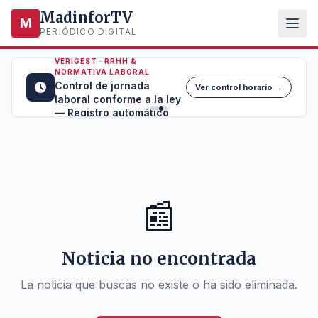
MadinforTV
M
PERIÓDICO DIGITAL
VERIGEST · RRHH &
NORMATIVA LABORAL
Control de jornada
Ver control horario →
laboral conforme a la ley
— Registro automático
📰
Noticia no encontrada
La noticia que buscas no existe o ha sido eliminada.