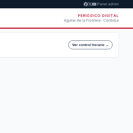
|
Panel admin
PERIÓDICO DIGITAL
Aguilar de la Frontera · Córdoba
Ver control horario →