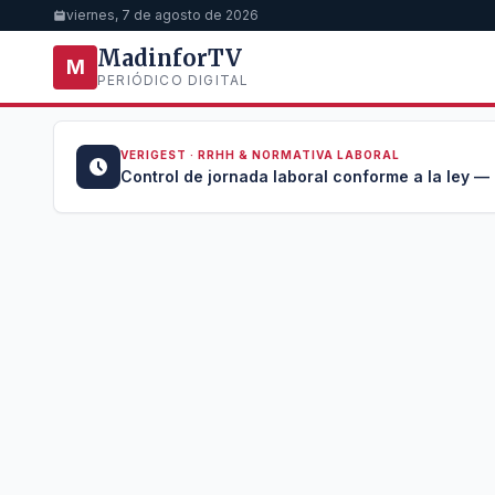
viernes, 7 de agosto de 2026
MadinforTV
M
PERIÓDICO DIGITAL
VERIGEST · RRHH & NORMATIVA LABORAL
u →
Control de jornada laboral conforme a la ley —