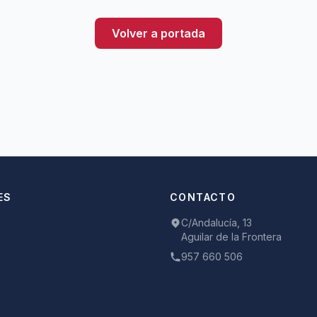
Volver a portada
ES
CONTACTO
C/Andalucía, 13
Aguilar de la Frontera
957 660 506