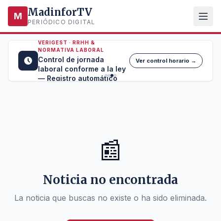
MadinforTV
M
PERIÓDICO DIGITAL
VERIGEST · RRHH &
NORMATIVA LABORAL
Control de jornada
Ver control horario →
laboral conforme a la ley
— Registro automático
📰
Noticia no encontrada
La noticia que buscas no existe o ha sido eliminada.