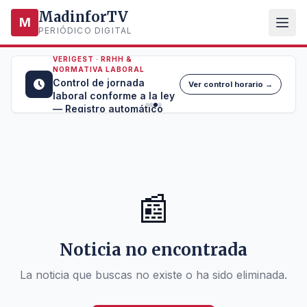
MadinforTV
M
PERIÓDICO DIGITAL
VERIGEST · RRHH &
NORMATIVA LABORAL
Control de jornada
Ver control horario →
laboral conforme a la ley
— Registro automático
📰
Noticia no encontrada
La noticia que buscas no existe o ha sido eliminada.