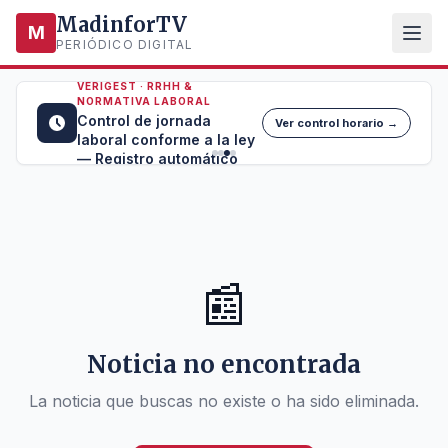
MadinforTV
M
PERIÓDICO DIGITAL
VERIGEST · RRHH &
NORMATIVA LABORAL
Control de jornada
Ver control horario →
laboral conforme a la ley
— Registro automático
📰
Noticia no encontrada
La noticia que buscas no existe o ha sido eliminada.