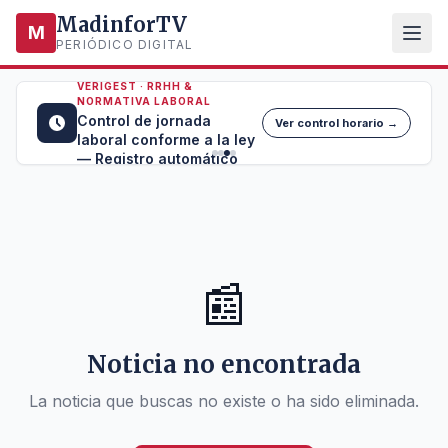
MadinforTV
M
PERIÓDICO DIGITAL
VERIGEST · RRHH &
NORMATIVA LABORAL
Control de jornada
Ver control horario →
laboral conforme a la ley
— Registro automático
📰
Noticia no encontrada
La noticia que buscas no existe o ha sido eliminada.