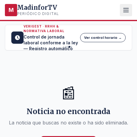
MadinforTV
M
PERIÓDICO DIGITAL
VERIGEST · RRHH &
NORMATIVA LABORAL
Control de jornada
Ver control horario →
laboral conforme a la ley
— Registro automático
📰
Noticia no encontrada
La noticia que buscas no existe o ha sido eliminada.