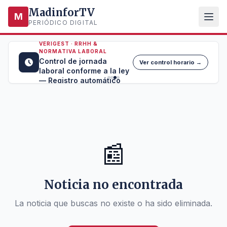
MadinforTV
M
PERIÓDICO DIGITAL
VERIGEST · RRHH &
NORMATIVA LABORAL
Control de jornada
Ver control horario →
laboral conforme a la ley
— Registro automático
📰
Noticia no encontrada
La noticia que buscas no existe o ha sido eliminada.