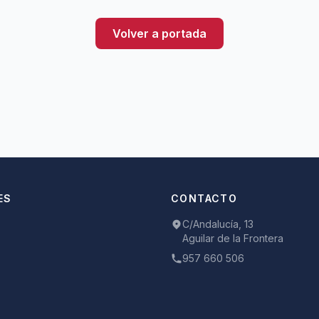
Volver a portada
ES
CONTACTO
C/Andalucía, 13
Aguilar de la Frontera
957 660 506