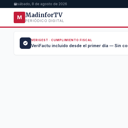
sábado, 8 de agosto de 2026
MadinforTV
M
PERIÓDICO DIGITAL
VERIGEST · CUMPLIMIENTO FISCAL
a →
VeriFactu incluido desde el primer día — Sin co