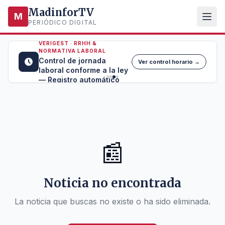
MadinforTV
M
PERIÓDICO DIGITAL
VERIGEST · RRHH &
NORMATIVA LABORAL
Control de jornada
Ver control horario →
laboral conforme a la ley
— Registro automático
📰
Noticia no encontrada
La noticia que buscas no existe o ha sido eliminada.