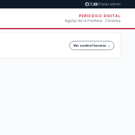
|
Panel admin
PERIÓDICO DIGITAL
Aguilar de la Frontera · Córdoba
Ver control horario →