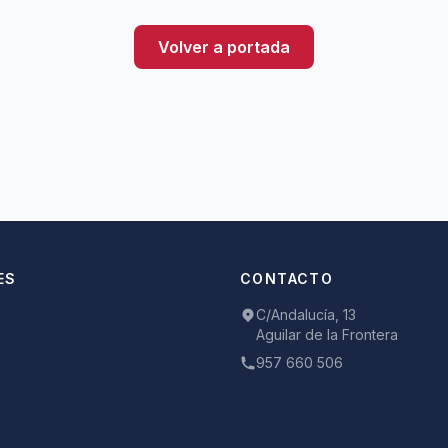
Volver a portada
ES
CONTACTO
C/Andalucía, 13
Aguilar de la Frontera
957 660 506