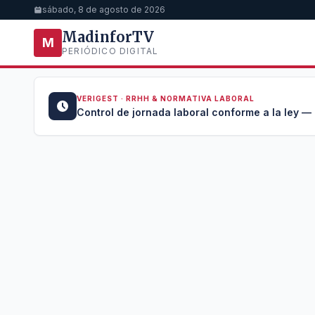
sábado, 8 de agosto de 2026
MadinforTV
M
PERIÓDICO DIGITAL
VERIGEST · RRHH & NORMATIVA LABORAL
u →
Control de jornada laboral conforme a la ley —