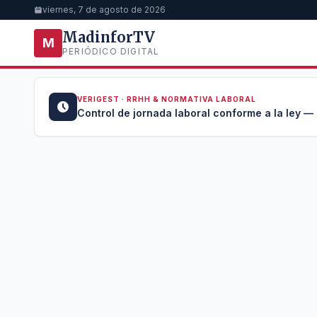
viernes, 7 de agosto de 2026
MadinforTV
M
PERIÓDICO DIGITAL
VERIGEST · RRHH & NORMATIVA LABORAL
u →
Control de jornada laboral conforme a la ley —