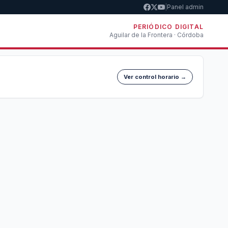
|
Panel admin
PERIÓDICO DIGITAL
Aguilar de la Frontera · Córdoba
Ver control horario →