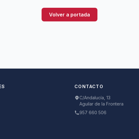
Volver a portada
ES
CONTACTO
C/Andalucía, 13
Aguilar de la Frontera
957 660 506