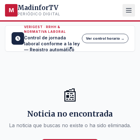
MadinforTV
M
PERIÓDICO DIGITAL
VERIGEST · RRHH &
NORMATIVA LABORAL
Control de jornada
Ver control horario →
laboral conforme a la ley
— Registro automático
📰
Noticia no encontrada
La noticia que buscas no existe o ha sido eliminada.