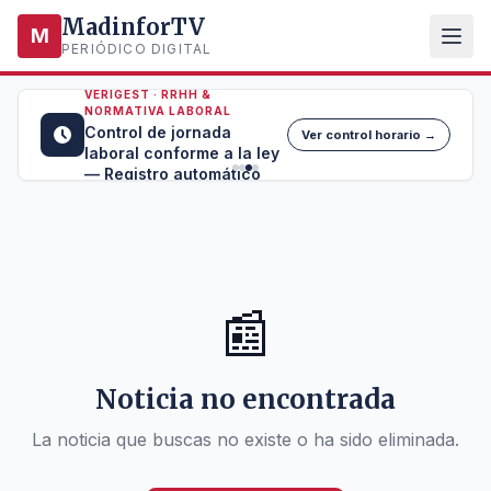
MadinforTV
M
PERIÓDICO DIGITAL
VERIGEST · RRHH &
NORMATIVA LABORAL
Control de jornada
Ver control horario →
laboral conforme a la ley
— Registro automático
📰
Noticia no encontrada
La noticia que buscas no existe o ha sido eliminada.