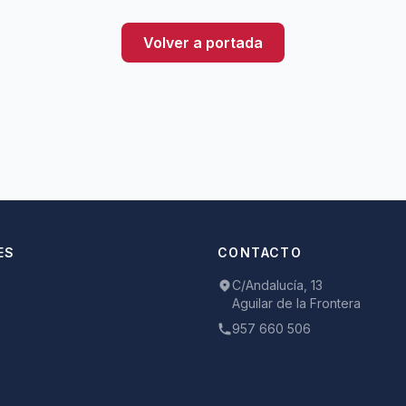
Volver a portada
ES
CONTACTO
C/Andalucía, 13
Aguilar de la Frontera
957 660 506