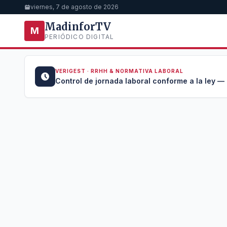
viernes, 7 de agosto de 2026
MadinforTV
M
PERIÓDICO DIGITAL
VERIGEST · RRHH & NORMATIVA LABORAL
u →
Control de jornada laboral conforme a la ley —