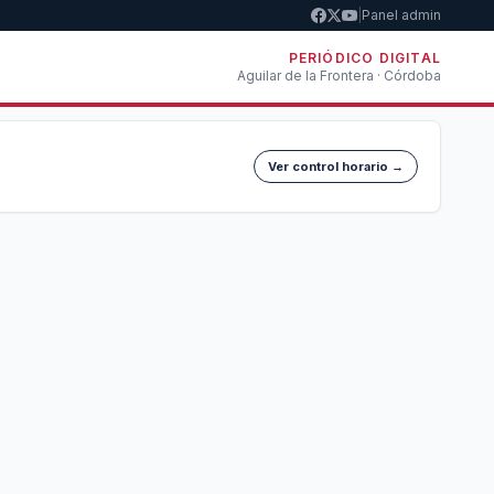
|
Panel admin
PERIÓDICO DIGITAL
Aguilar de la Frontera · Córdoba
Ver control horario →