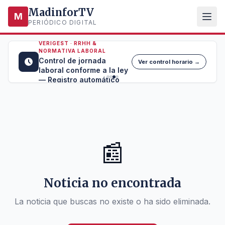
MadinforTV
M
PERIÓDICO DIGITAL
VERIGEST · RRHH &
NORMATIVA LABORAL
Control de jornada
Ver control horario →
laboral conforme a la ley
— Registro automático
📰
Noticia no encontrada
La noticia que buscas no existe o ha sido eliminada.