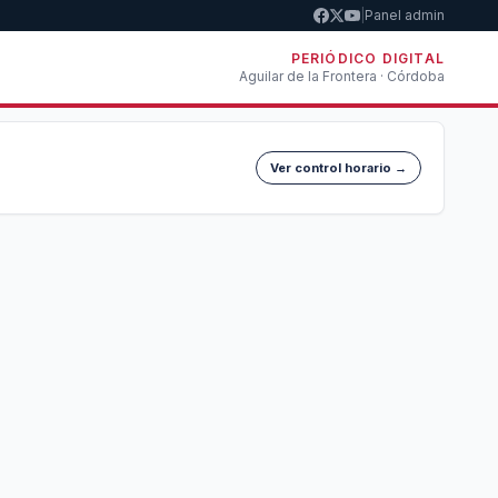
|
Panel admin
PERIÓDICO DIGITAL
Aguilar de la Frontera · Córdoba
Ver control horario →