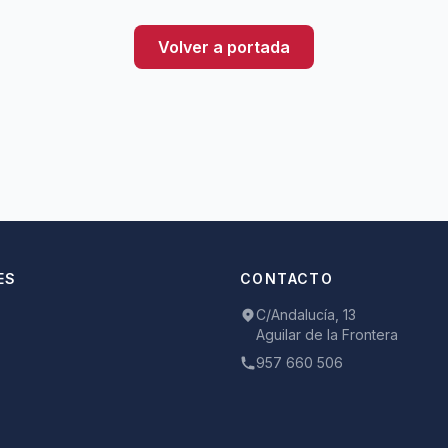
Volver a portada
ES
CONTACTO
C/Andalucía, 13
Aguilar de la Frontera
957 660 506