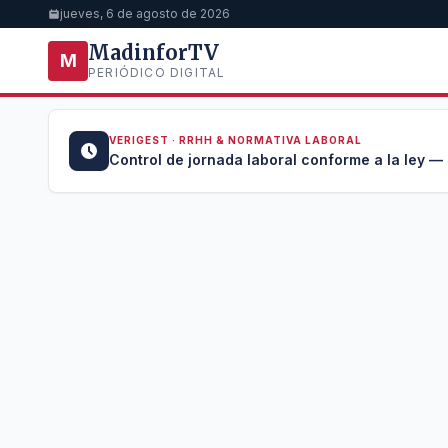
jueves, 6 de agosto de 2026
MadinforTV
M
PERIÓDICO DIGITAL
VERIGEST · RRHH & NORMATIVA LABORAL
u →
Control de jornada laboral conforme a la ley —