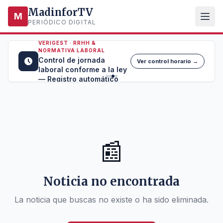
MadinforTV
M
PERIÓDICO DIGITAL
VERIGEST · RRHH &
NORMATIVA LABORAL
Control de jornada
Ver control horario →
laboral conforme a la ley
— Registro automático
📰
Noticia no encontrada
La noticia que buscas no existe o ha sido eliminada.