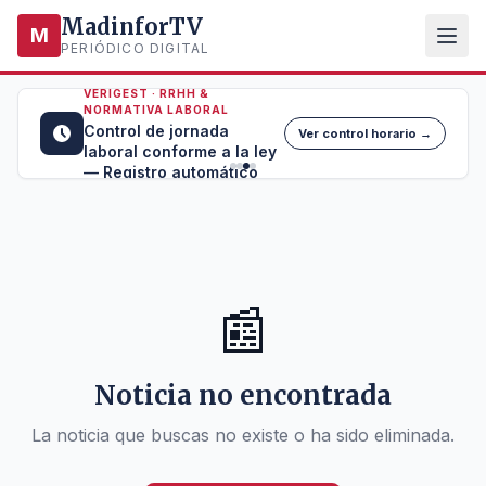
MadinforTV
M
PERIÓDICO DIGITAL
VERIGEST · RRHH &
NORMATIVA LABORAL
Control de jornada
Ver control horario →
laboral conforme a la ley
— Registro automático
📰
Noticia no encontrada
La noticia que buscas no existe o ha sido eliminada.