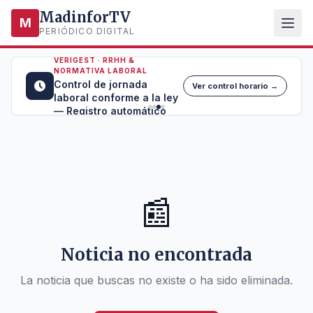
MadinforTV
M
PERIÓDICO DIGITAL
VERIGEST · RRHH &
NORMATIVA LABORAL
Control de jornada
Ver control horario →
laboral conforme a la ley
— Registro automático
📰
Noticia no encontrada
La noticia que buscas no existe o ha sido eliminada.