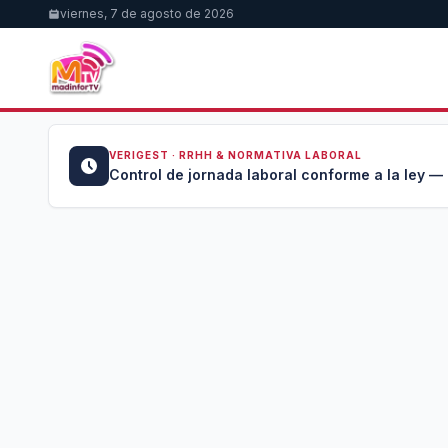
viernes, 7 de agosto de 2026
VERIGEST · RRHH & NORMATIVA LABORAL
u →
Control de jornada laboral conforme a la ley —