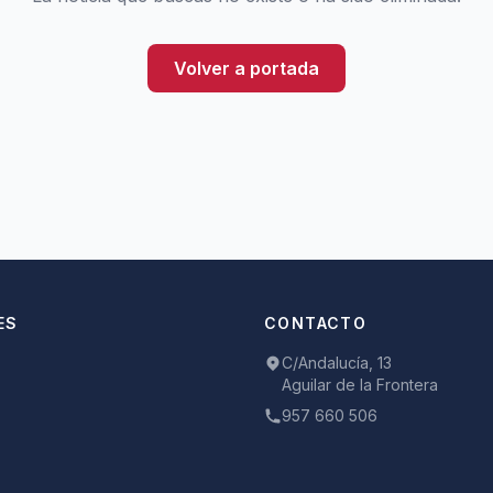
Volver a portada
ES
CONTACTO
C/Andalucía, 13
Aguilar de la Frontera
957 660 506