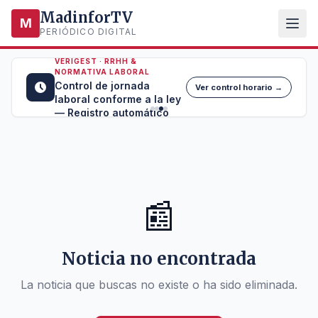
MadinforTV
M
PERIÓDICO DIGITAL
VERIGEST · RRHH &
NORMATIVA LABORAL
Control de jornada
Ver control horario →
laboral conforme a la ley
— Registro automático
📰
Noticia no encontrada
La noticia que buscas no existe o ha sido eliminada.