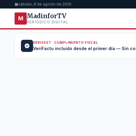
sábado, 8 de agosto de 2026
MadinforTV
M
PERIÓDICO DIGITAL
VERIGEST · CUMPLIMIENTO FISCAL
a →
VeriFactu incluido desde el primer día — Sin co