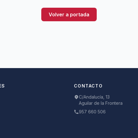
Volver a portada
ES
CONTACTO
C/Andalucía, 13
Aguilar de la Frontera
957 660 506