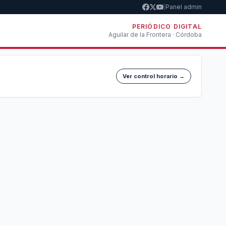
|
Panel admin
PERIÓDICO DIGITAL
Aguilar de la Frontera · Córdoba
Ver control horario →