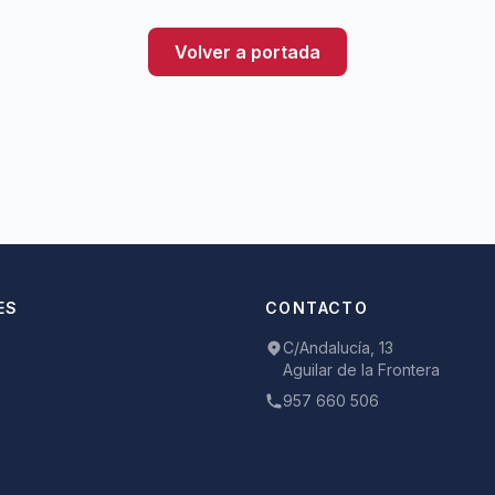
Volver a portada
ES
CONTACTO
C/Andalucía, 13
Aguilar de la Frontera
957 660 506