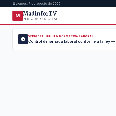
viernes, 7 de agosto de 2026
MadinforTV
M
PERIÓDICO DIGITAL
VERIGEST · RRHH & NORMATIVA LABORAL
u →
Control de jornada laboral conforme a la ley —