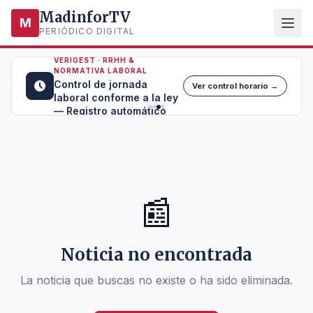
MadinforTV
M
PERIÓDICO DIGITAL
VERIGEST · RRHH &
NORMATIVA LABORAL
Control de jornada
Ver control horario →
laboral conforme a la ley
— Registro automático
📰
Noticia no encontrada
La noticia que buscas no existe o ha sido eliminada.