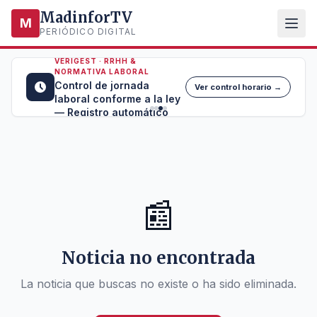
MadinforTV
M
PERIÓDICO DIGITAL
VERIGEST · RRHH &
NORMATIVA LABORAL
Control de jornada
Ver control horario →
laboral conforme a la ley
— Registro automático
📰
Noticia no encontrada
La noticia que buscas no existe o ha sido eliminada.