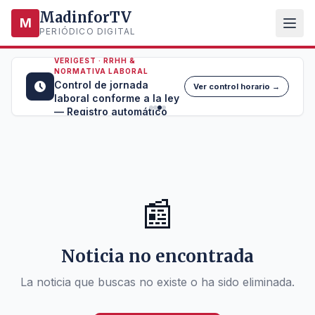
MadinforTV
M
PERIÓDICO DIGITAL
VERIGEST · RRHH &
NORMATIVA LABORAL
Control de jornada
Ver control horario →
laboral conforme a la ley
— Registro automático
📰
Noticia no encontrada
La noticia que buscas no existe o ha sido eliminada.