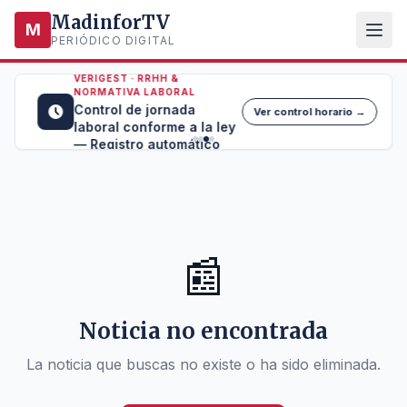
MadinforTV
M
PERIÓDICO DIGITAL
VERIGEST · RRHH &
NORMATIVA LABORAL
Control de jornada
Ver control horario →
laboral conforme a la ley
— Registro automático
📰
Noticia no encontrada
La noticia que buscas no existe o ha sido eliminada.