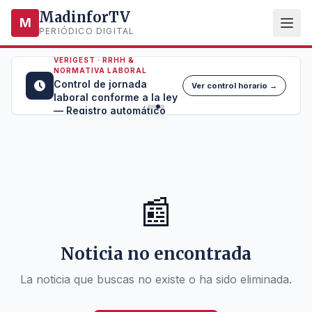
MadinforTV
M
PERIÓDICO DIGITAL
VERIGEST · RRHH &
NORMATIVA LABORAL
Control de jornada
Ver control horario →
laboral conforme a la ley
— Registro automático
📰
Noticia no encontrada
La noticia que buscas no existe o ha sido eliminada.