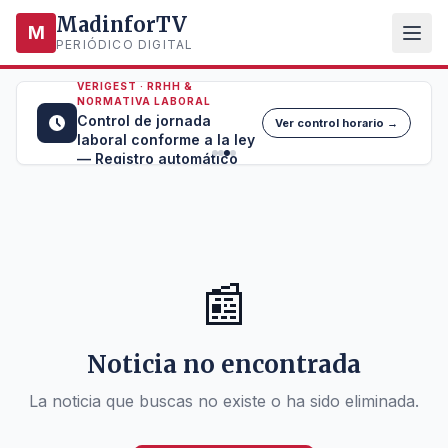
MadinforTV
M
PERIÓDICO DIGITAL
VERIGEST · RRHH &
NORMATIVA LABORAL
Control de jornada
Ver control horario →
laboral conforme a la ley
— Registro automático
📰
Noticia no encontrada
La noticia que buscas no existe o ha sido eliminada.