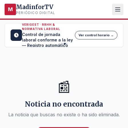
MadinforTV
M
PERIÓDICO DIGITAL
VERIGEST · RRHH &
NORMATIVA LABORAL
Control de jornada
Ver control horario →
laboral conforme a la ley
— Registro automático
📰
Noticia no encontrada
La noticia que buscas no existe o ha sido eliminada.