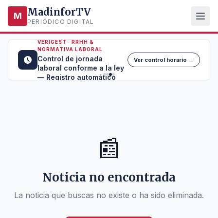
MadinforTV
M
PERIÓDICO DIGITAL
VERIGEST · RRHH &
NORMATIVA LABORAL
Control de jornada
Ver control horario →
laboral conforme a la ley
— Registro automático
📰
Noticia no encontrada
La noticia que buscas no existe o ha sido eliminada.